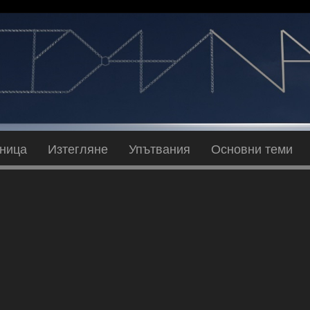
аница
Изтегляне
Упътвания
Основни теми