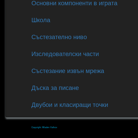
Основни компоненти в играта
Школа
Състезателно ниво
Изследователски части
Състезание извън мрежа
Дъска за писане
Двубои и класиращи точки
Copyright: Mladen Valkov